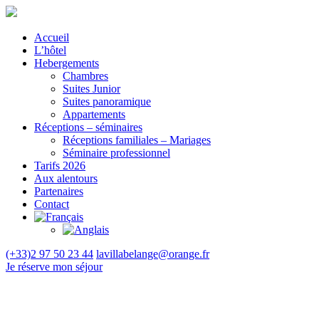
Accueil
L’hôtel
Hebergements
Chambres
Suites Junior
Suites panoramique
Appartements
Réceptions – séminaires
Réceptions familiales – Mariages
Séminaire professionnel
Tarifs 2026
Aux alentours
Partenaires
Contact
(+33)2 97 50 23 44
lavillabelange@orange.fr
Je réserve
mon séjour