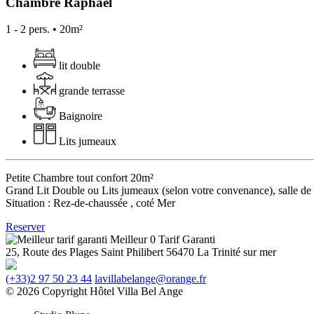
Chambre Raphaël
1 - 2 pers. • 20m²
lit double
grande terrasse
Baignoire
Lits jumeaux
Petite Chambre tout confort 20m²
Grand Lit Double ou Lits jumeaux (selon votre convenance), salle de ba
Situation : Rez-de-chaussée , coté Mer
Reserver
Meilleur 0 Tarif Garanti
25, Route des Plages
Saint Philibert
56470 La Trinité sur mer
(+33)2 97 50 23 44
lavillabelange@orange.fr
© 2026 Copyright Hôtel Villa Bel Ange